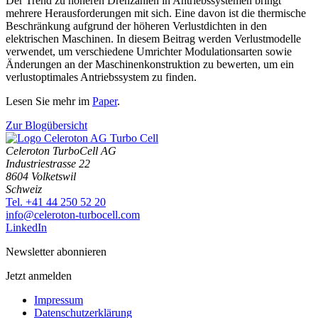
Der Trend zu höheren Drehzahlen in Antriebssystemen bringt
mehrere Herausforderungen mit sich. Eine davon ist die thermische
Beschränkung aufgrund der höheren Verlustdichten in den
elektrischen Maschinen. In diesem Beitrag werden Verlustmodelle
verwendet, um verschiedene Umrichter Modulationsarten sowie
Änderungen an der Maschinenkonstruktion zu bewerten, um ein
verlustoptimales Antriebssystem zu finden.
Lesen Sie mehr im
Paper
.
Zur Blogübersicht
Celeroton TurboCell AG
Industriestrasse 22
8604 Volketswil
Schweiz
Tel. +41 44 250 52 20
moc.llecobrut-notorelec@ofni
LinkedIn
Newsletter abonnieren
Jetzt anmelden
Impressum
Datenschutzerklärung