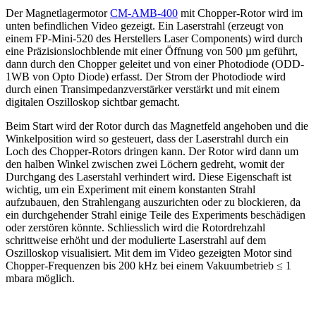
Der Magnetlagermotor
CM-AMB-400
mit Chopper-Rotor wird im
unten befindlichen Video gezeigt. Ein Laserstrahl (erzeugt von
einem FP-Mini-520 des Herstellers Laser Components) wird durch
eine Präzisionslochblende mit einer Öffnung von 500 µm geführt,
dann durch den Chopper geleitet und von einer Photodiode (ODD-
1WB von Opto Diode) erfasst. Der Strom der Photodiode wird
durch einen Transimpedanzverstärker verstärkt und mit einem
digitalen Oszilloskop sichtbar gemacht.
Beim Start wird der Rotor durch das Magnetfeld angehoben und die
Winkelposition wird so gesteuert, dass der Laserstrahl durch ein
Loch des Chopper-Rotors dringen kann. Der Rotor wird dann um
den halben Winkel zwischen zwei Löchern gedreht, womit der
Durchgang des Laserstahl verhindert wird. Diese Eigenschaft ist
wichtig, um ein Experiment mit einem konstanten Strahl
aufzubauen, den Strahlengang auszurichten oder zu blockieren, da
ein durchgehender Strahl einige Teile des Experiments beschädigen
oder zerstören könnte. Schliesslich wird die Rotordrehzahl
schrittweise erhöht und der modulierte Laserstrahl auf dem
Oszilloskop visualisiert. Mit dem im Video gezeigten Motor sind
Chopper-Frequenzen bis 200 kHz bei einem Vakuumbetrieb ≤ 1
mbara möglich.